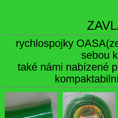
ZAVL
rychlospojky OASA(z
sebou k
také námi nabízené p
kompaktabiln