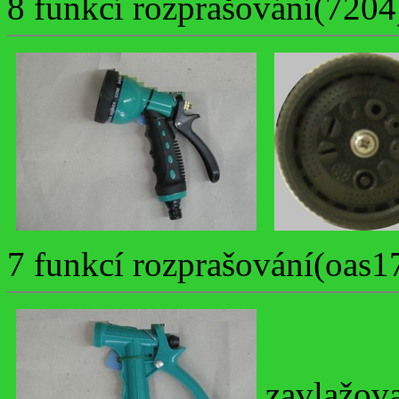
8 funkcí rozprašování(7204
7 funkcí rozprašování(oas1
zavlažova