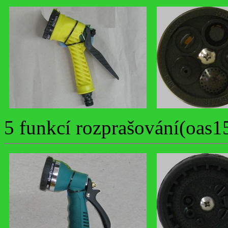
5 funkcí rozprašování(oas1