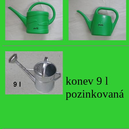
konev 9 l
pozinkovaná