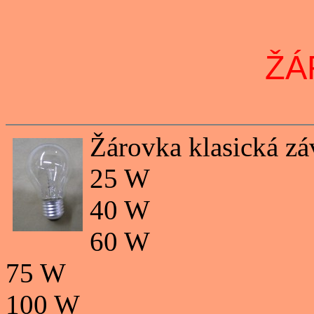
ŽÁ
Žárovka klasická zá
25 W
40 W
60 W
75 W
100 W