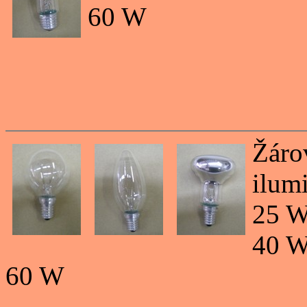
60 W
Žáro
ilumi
25 
40 
60 W