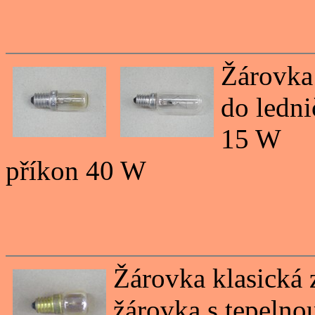
Žárovka 
do ledni
15 W
příkon 40 W
Žárovka klasická 
žárovka s tepelnou