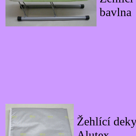
bavlna
Žehlící dek
Alutex