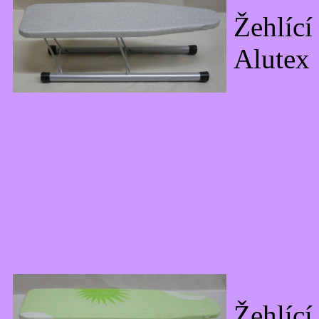
Žehlící
Alutex
Žehlící