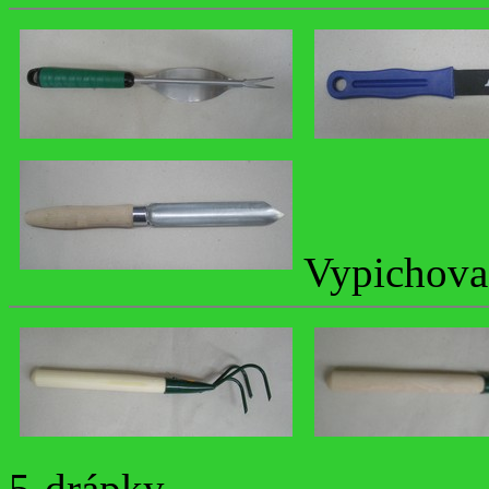
Vypichova
5-drápky