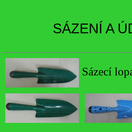
SÁZENÍ A 
Sázecí lop