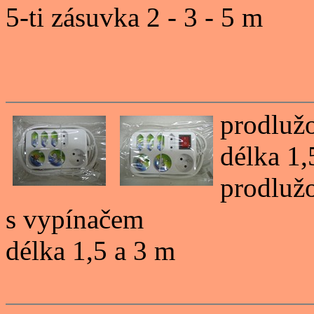
5-ti zásuvka 2 - 3 - 5 m
prodluž
délka 1,
prodluž
s vypínačem
délka 1,5 a 3 m