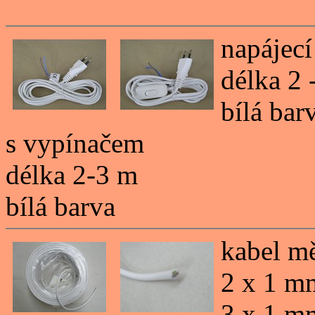
napájecí
délka 2 
bílá bar
s vypínačem
délka 2-3 m
bílá barva
kabel m
2 x 1 m
3 x 1 m