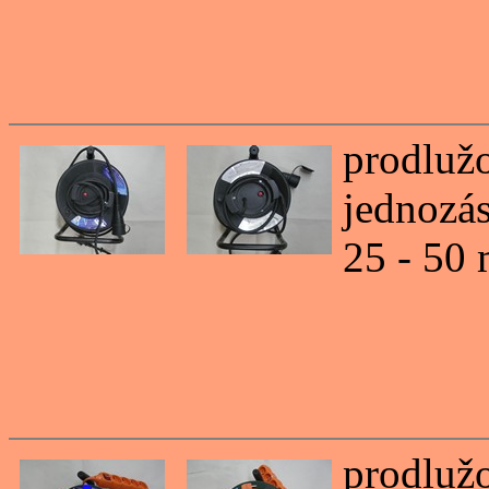
prodlužo
jednozá
25 - 50
prodlužo