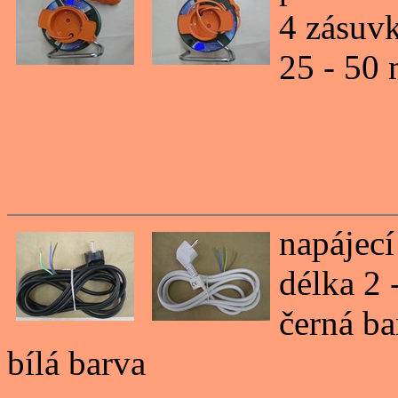
4 zásuv
25 - 50
napájecí
délka 2 
černá ba
bílá barva