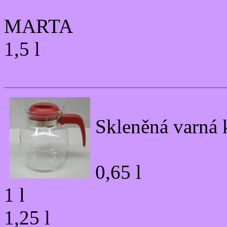
MARTA
1,5 l
Skleněná varn
0,65 l
1 l
1,25 l