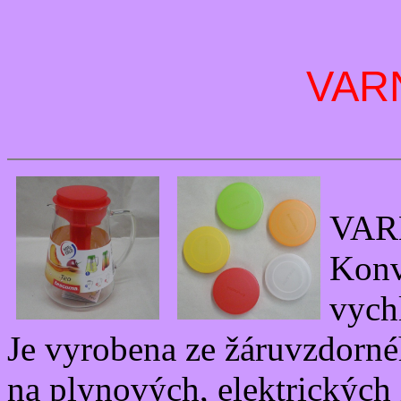
VAR
VAR
Konv
vych
Je vyrobena ze žáruvzdorné
na plynových, elektrických