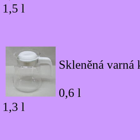
1,5 l
Skleněná varná
0,6 l
1,3 l