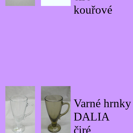
kouřové
Varné hrnky
DALIA
čiré