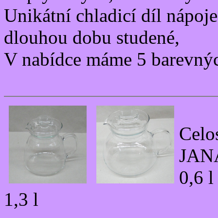
Unikátní chladicí díl nápoj
dlouhou dobu studené,
V nabídce máme 5 barevný
Celo
JAN
0,6 l
1,3 l