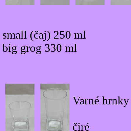
small (čaj) 250 ml
big grog 330 ml
Varné hrnk
čiré