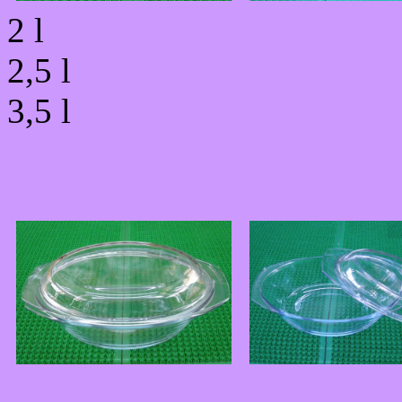
2 l
2,5 l
3,5 l