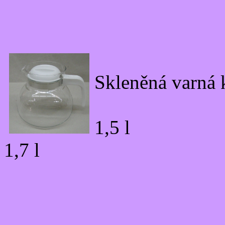
Skleněná varná
1,5 l
1,7 l