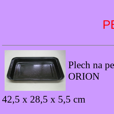
P
Plech na p
ORION
42,5 x 28,5 x 5,5 cm