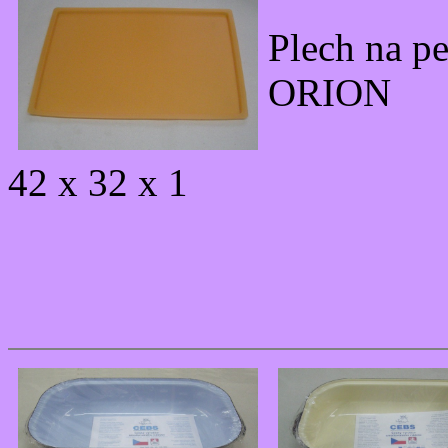
Plech na pe
ORION
42 x 32 x 1