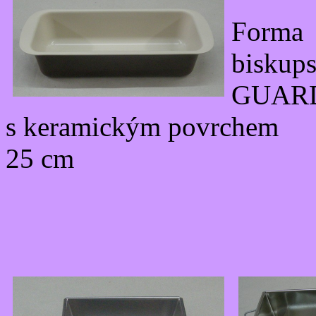
Forma
biskups
GUARD
s keramickým povrchem
25 cm