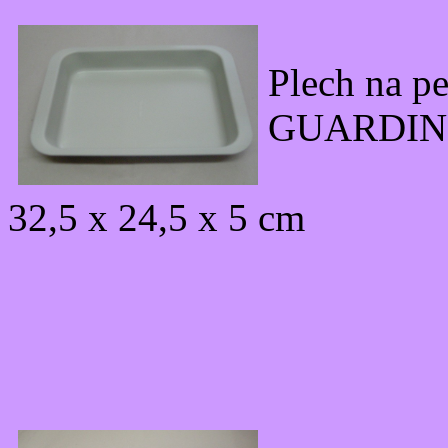
Plech na p
GUARDIN
32,5 x 24,5 x 5 cm