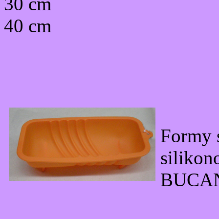
30 cm
40 cm
Formy s
silikon
BUCA