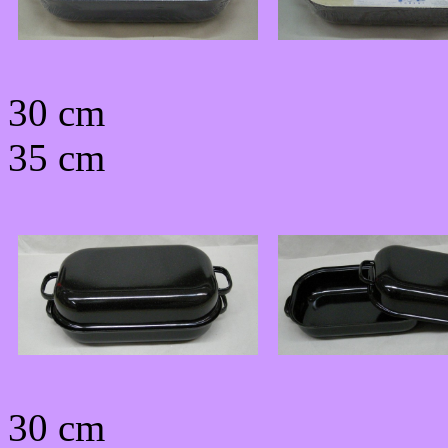
30 cm
35 cm
30 cm