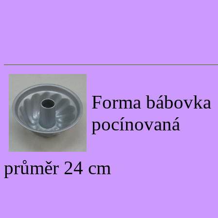
Forma bábovka
pocínovaná
průměr 24 cm