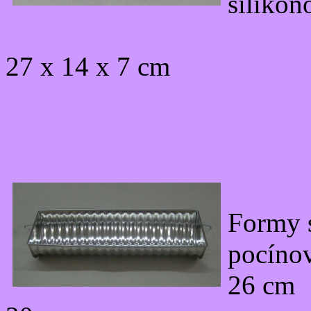
silikon
27 x 14 x 7 cm
Formy s
pocíno
26 cm