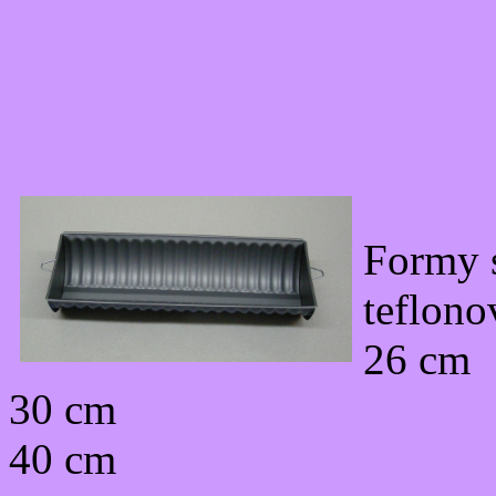
Formy s
teflono
26 cm
30 cm
40 cm