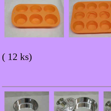
( 12 ks)