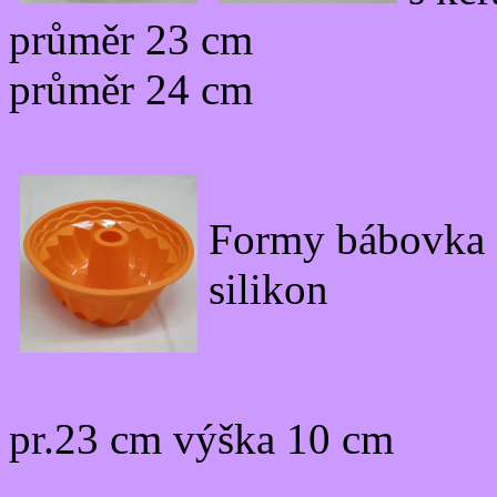
průměr 23 cm
průměr 24 cm
Formy bábovka
silikon
pr.23 cm výška 10 cm