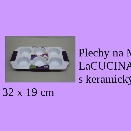
Plechy na
LaCUCIN
s keramic
32 x 19 cm