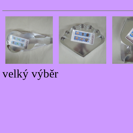
velký výběr