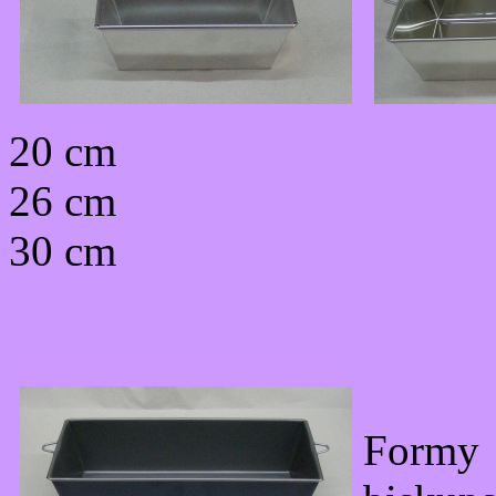
20 cm
26 cm
30 cm
Formy