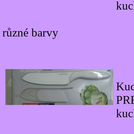
kuc
různé barvy
Ku
PR
ku