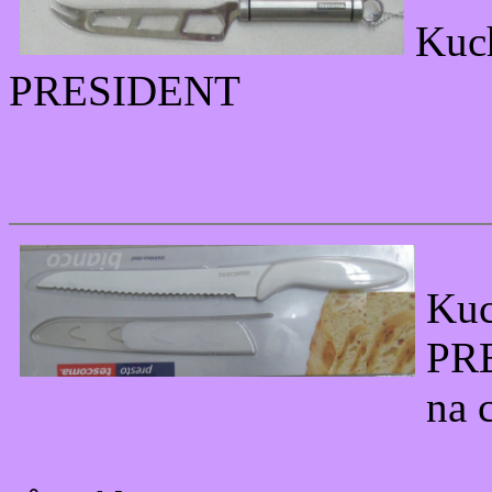
Kuc
PRESIDENT
Ku
PR
na 