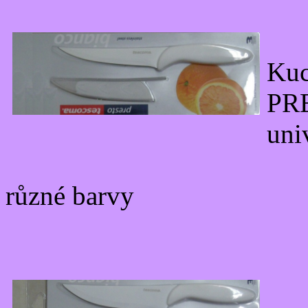
Ku
PR
uni
různé barvy