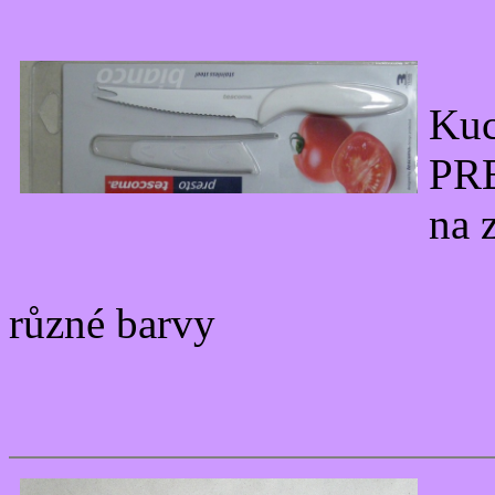
Ku
PR
na 
různé barvy