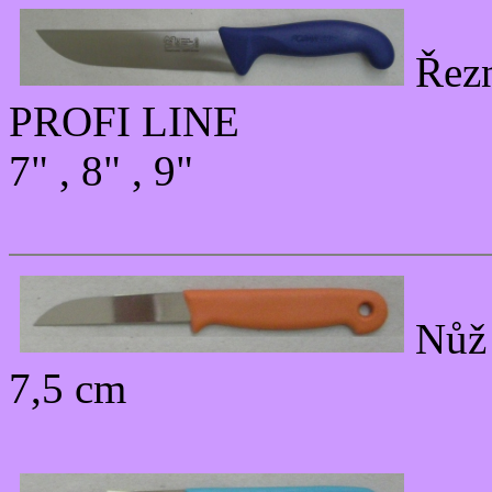
Řezn
PROFI LINE
7" , 8" , 9"
Nůž 
7,5 cm