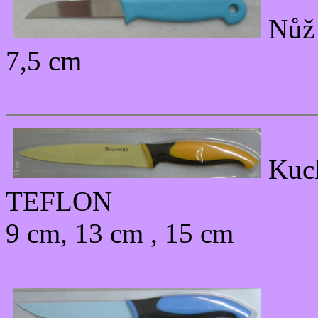
Nůž 
7,5 cm
Kuc
TEFLON
9 cm, 13 cm , 15 cm