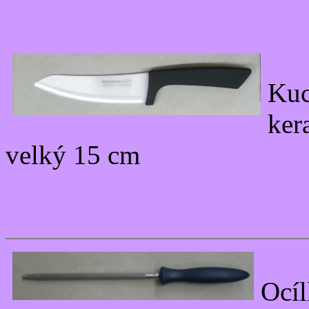
Ku
ker
velký 15 cm
Ocí