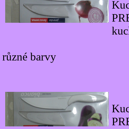
Ku
PR
kuc
různé barvy
Ku
PR