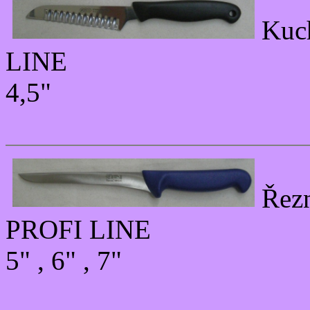
Kuc
LINE
4,5"
Řez
PROFI LINE
5" , 6" , 7"