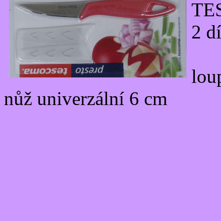
TE
2 d
lou
nůž univerzální 6 cm