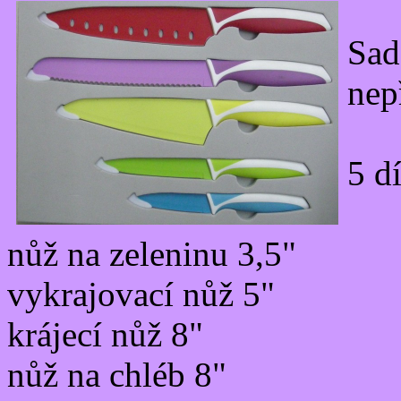
Sad
nep
5 d
nůž na zeleninu 3,5"
vykrajovací nůž 5"
krájecí nůž 8"
nůž na chléb 8"