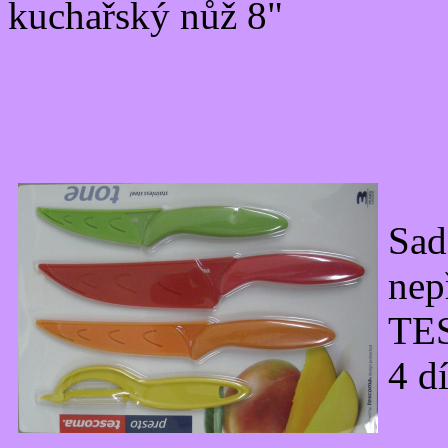
kuchařský nůž 8"
Sad
nep
TE
4 d