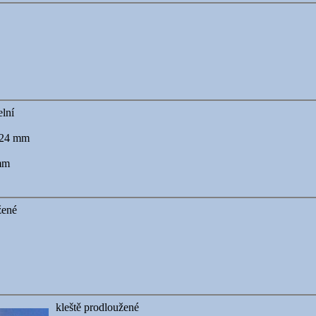
elní
224 mm
mm
žené
kleště prodloužené