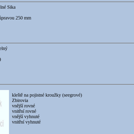
elné Sika
 úpravou 250 mm
elný
)
kleště na pojistné kroužky (seegrové)
Zbirovia
vnější rovné
vnitřní rovné
vnější vyhnuté
vnitřní vyhnuté