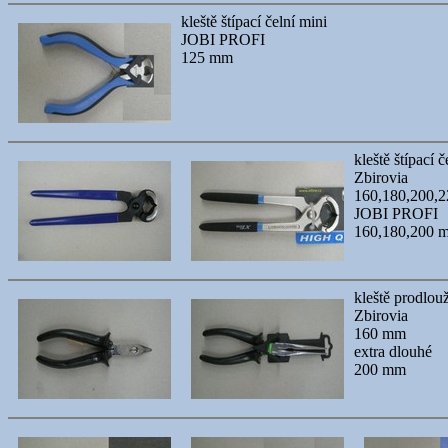
kleště štípací čelní mini
JOBI PROFI
125 mm
kleště štípací č
Zbirovia
160,180,200,
JOBI PROFI
160,180,200 
kleště prodlou
Zbirovia
160 mm
extra dlouhé
200 mm